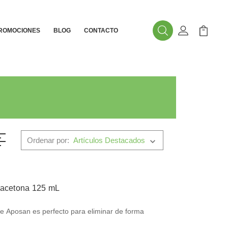
ROMOCIONES
BLOG
CONTACTO
Buscar
Mi Cuenta
Mi Carr
Ordenar por:
 acetona 125 mL
de Aposan es perfecto para eliminar de forma