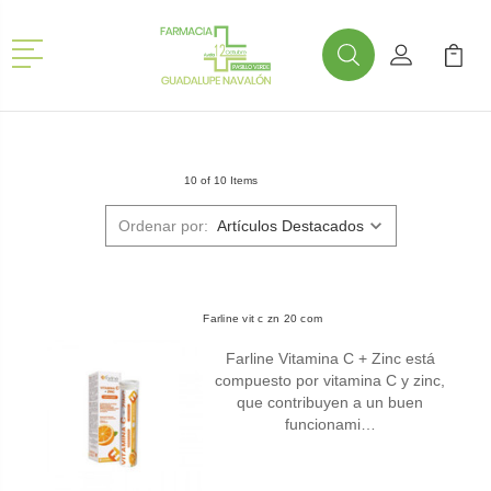
Menú
Buscar
Mi Cuenta
Mi Ca
Buscar
10 of 10 Items
Ordenar por:
Farline vit c zn 20 com
Farline Vitamina C + Zinc está
compuesto por vitamina C y zinc,
que contribuyen a un buen
funcionami…