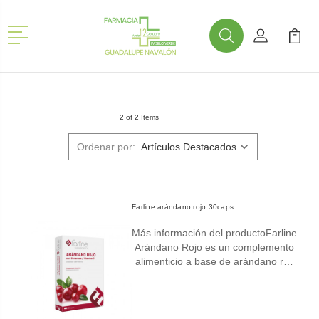
Menú
Buscar
Mi Cuenta
Mi Ca
Buscar
2 of 2 Items
Ordenar por:
Farline arándano rojo 30caps
Más información del productoFarline
Arándano Rojo es un complemento
alimenticio a base de arándano r…