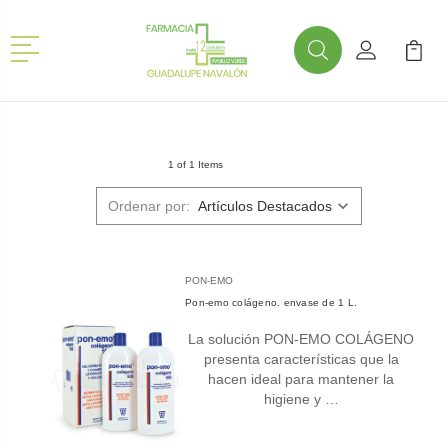
Menú
Buscar
Mi Cuenta
Mi Ca
Buscar
1 of 1 Items
Ordenar por:
PON-EMO
Pon-emo colágeno. envase de 1 L.
La solución PON-EMO COLÁGENO
presenta características que la
hacen ideal para mantener la
higiene y …