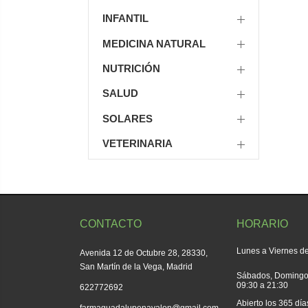
INFANTIL
MEDICINA NATURAL
NUTRICIÓN
SALUD
SOLARES
VETERINARIA
CONTACTO
HORARIO
Lunes a Viernes de
Avenida 12 de Octubre 28, 28330,
San Martín de la Vega, Madrid
Sábados, Domingos
09:30 a 21:30
622772692
Abierto los 365 día