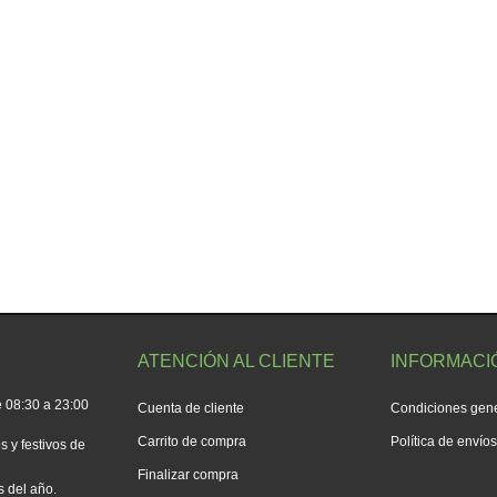
ATENCIÓN AL CLIENTE
INFORMACI
 08:30 a 23:00
Cuenta de cliente
Condiciones gen
Carrito de compra
Política de envío
 y festivos de
Finalizar compra
s del año.