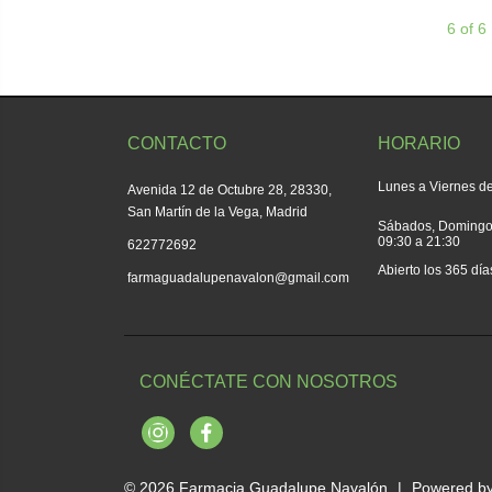
6 of 6
CONTACTO
HORARIO
Lunes a Viernes de
Avenida 12 de Octubre 28, 28330,
San Martín de la Vega, Madrid
Sábados, Domingos
09:30 a 21:30
622772692
Abierto los 365 día
farmaguadalupenavalon@gmail.com
CONÉCTATE CON NOSOTROS
Instagram
Facebook
© 2026
Farmacia Guadalupe Navalón
|
Powered b