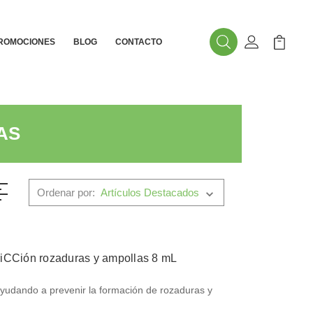
ROMOCIONES
BLOG
CONTACTO
Buscar
Mi Cuenta
Mi Carr
AS
Ordenar por:
ifriCCión rozaduras y ampollas 8 mL
, ayudando a prevenir la formación de rozaduras y