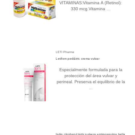
VITAMINAS:Vitamina A (Retinol):
330 mcg.Vitamina …
LETI Pharma
Letifem pediátric crema vulvar
Especialmente formulada para la
protección del área vulvar y
perineal. Preserva el equilibrio de la
…
Isdin citroband kids pulsera antimosquitos bella