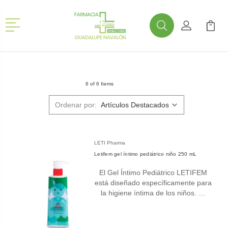
Menú
Buscar
Mi Cuenta
Mi Ca
Buscar
6 of 6 Items
Ordenar por:
LETI Pharma
Letifem gel íntimo pediátrico niño 250 mL
El Gel Íntimo Pediátrico LETIFEM
está diseñado específicamente para
la higiene íntima de los niños. …